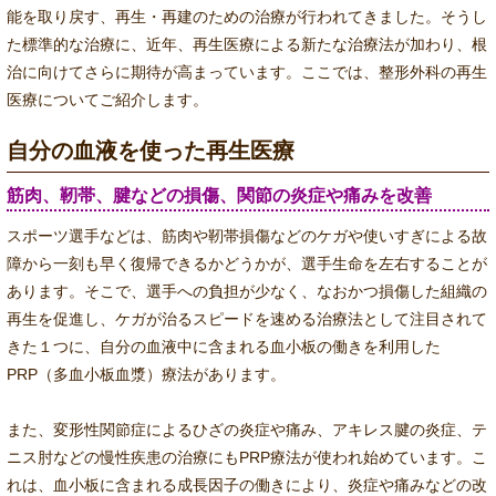
能を取り戻す、再生・再建のための治療が行われてきました。そうし
た標準的な治療に、近年、再生医療による新たな治療法が加わり、根
治に向けてさらに期待が高まっています。ここでは、整形外科の再生
医療についてご紹介します。
自分の血液を使った再生医療
筋肉、靭帯、腱などの損傷、関節の炎症や痛みを改善
スポーツ選手などは、筋肉や靭帯損傷などのケガや使いすぎによる故
障から一刻も早く復帰できるかどうかが、選手生命を左右することが
あります。そこで、選手への負担が少なく、なおかつ損傷した組織の
再生を促進し、ケガが治るスピードを速める治療法として注目されて
きた１つに、自分の血液中に含まれる血小板の働きを利用した
PRP（多血小板血漿）療法があります。
また、変形性関節症によるひざの炎症や痛み、アキレス腱の炎症、テ
ニス肘などの慢性疾患の治療にもPRP療法が使われ始めています。こ
れは、血小板に含まれる成長因子の働きにより、炎症や痛みなどの改