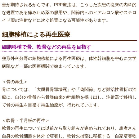
善が期待されるからです。PRP療法は、こうした疾患の従来の内科的
な処置である痛み止め薬の服用や、関節内へのヒアルロン酸やステロ
イド薬の注射などに次ぐ処置になる可能性があります。
細胞移植による再生医療
細胞移植で骨、軟骨などの再生を目指す
整形外科分野の細胞移植による再生医療は、体性幹細胞を中心に大学
病院など一部の医療機関で始まっています。
＜骨の再生＞
骨については、「大腿骨骨頭壊死」や「偽関節」など難治性骨折の治
療に、自分の骨盤から骨髄由来の幹細胞を採り出し、注射器で移植し
て骨の再生を目指す再生治療が、行われています。
＜軟骨・半月板の再生＞
軟骨の再生については以前から取り組みが進められており、患者さん
自身の軟骨細胞を体外で培養し、軟骨欠損部に移植する「自家培養軟