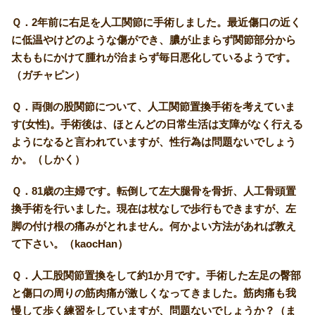
Ｑ．2年前に右足を人工関節に手術しました。最近傷口の近く
に低温やけどのような傷ができ、膿が止まらず関節部分から
太ももにかけて腫れが治まらず毎日悪化しているようです。
（ガチャピン）
Ｑ．両側の股関節について、人工関節置換手術を考えていま
す(女性)。手術後は、ほとんどの日常生活は支障がなく行える
ようになると言われていますが、性行為は問題ないでしょう
か。（しかく）
Ｑ．81歳の主婦です。転倒して左大腿骨を骨折、人工骨頭置
換手術を行いました。現在は杖なしで歩行もできますが、左
脚の付け根の痛みがとれません。何かよい方法があれば教え
て下さい。（kaocHan）
Ｑ．人工股関節置換をして約1か月です。手術した左足の臀部
と傷口の周りの筋肉痛が激しくなってきました。筋肉痛も我
慢して歩く練習をしていますが、問題ないでしょうか？（ま