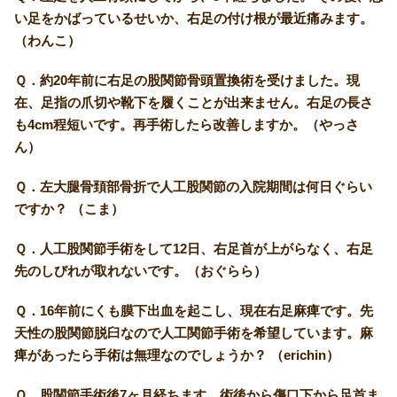
い足をかばっているせいか、右足の付け根が最近痛みます。
（わんこ）
Ｑ．約20年前に右足の股関節骨頭置換術を受けました。現
在、足指の爪切や靴下を履くことが出来ません。右足の長さ
も4cm程短いです。再手術したら改善しますか。（やっさ
ん）
Ｑ．左大腿骨頚部骨折で人工股関節の入院期間は何日ぐらい
ですか？ （こま）
Ｑ．人工股関節手術をして12日、右足首が上がらなく、右足
先のしびれが取れないです。（おぐらら）
Ｑ．16年前にくも膜下出血を起こし、現在右足麻痺です。先
天性の股関節脱臼なので人工関節手術を希望しています。麻
痺があったら手術は無理なのでしょうか？ （erichin）
Ｑ．股関節手術後7ヶ月経ちます。術後から傷口下から足首ま