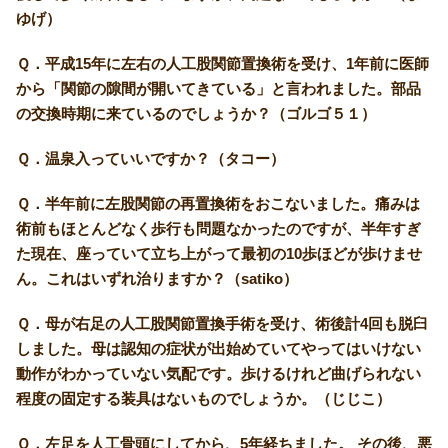
ゆげ）
Ｑ．平成15年に左右の人工股関節置換術を受け、1年前に医師
から「関節の隙間が開いてきている」と言われました。部品
の交換時期に来ているのでしょうか？（ゴルゴ５１）
Ｑ．温泉入っていいですか？（タコー）
Ｑ．半年前に左股関節の再置換術をおこないました。痛みは
術前もほとんどなく歩行も問題なかったのですが、半年すぎ
た現在、座っていて立ち上がって最初の10歩ほどが歩けませ
ん。これはいずれ治りますか？（satiko）
Ｑ．母が右足の人工股関節置換手術を受け、術後計4回も脱臼
しました。母は認知の症状が出始めていてやってはいけない
動作がわかっていない気配です。歩けるけれど曲げられない
程度の固定する装具はないものでしょうか。（じじこ）
Ｑ．左足を人工骨頭にしてから、5年経ちました。 その後、悪