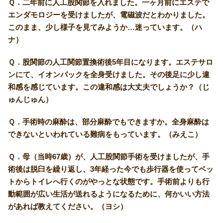
Ｑ．二年前に人工股関節を入れました。一ヶ月前にエステで
エンダモロジーを受けましたが、電磁波だとわかりました。
このまま、少し様子を見てみようか…迷っています。（ハ
ナ）
Ｑ．股関節の人工関節置換術後5年目になります。エステサロ
ンにて、イオンパックを全身受けました。その後足に少し違
和感を感じています。この違和感は大丈夫でしょうか？（じ
ゅんじゅん）
Ｑ．手術時の麻酔は、部分麻酔でもできますか。全身麻酔は
できないといわれている難病をもっています。（みえこ）
Ｑ．母（当時67歳）が、人工股関節手術を受けましたが、手
術後は脱臼を繰り返し、3年経った今でも歩行器を使ってベッ
トからトイレへ行くのがやっとな状態です。手術前よりも行
動範囲が広い生活が送れるようになるために、何かいい方法
があれば教えてください。（ヨシ）